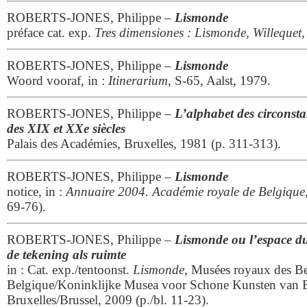
ROBERTS-JONES, Philippe –
Lismonde
préface cat. exp.
Tres dimensiones : Lismonde, Willequet,
ROBERTS-JONES, Philippe –
Lismonde
Woord vooraf, in :
Itinerarium
, S-65, Aalst, 1979.
ROBERTS-JONES, Philippe –
L’alphabet des circonstan
des XIX et XXe siècles
Palais des Académies, Bruxelles, 1981 (p. 311-313).
ROBERTS-JONES, Philippe –
Lismonde
notice, in :
Annuaire 2004. Académie royale de Belgique
69-76).
ROBERTS-JONES, Philippe –
Lismonde ou l’espace d
de tekening als ruimte
in : Cat. exp./tentoonst.
Lismonde
, Musées royaux des B
Belgique/Koninklijke Musea voor Schone Kunsten van B
Bruxelles/Brussel, 2009 (p./bl. 11-23).