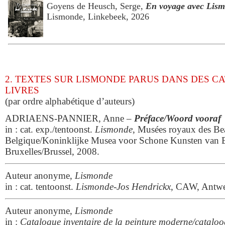
Goyens de Heusch, Serge,
En voyage avec Lis
Lismonde, Linkebeek, 2026
2. TEXTES SUR LISMONDE PARUS DANS DES C
LIVRES
(par ordre alphabétique d’auteurs)
ADRIAENS-PANNIER, Anne –
Préface/Woord vooraf
in : cat. exp./tentoonst.
Lismonde
, Musées royaux des Be
Belgique/Koninklijke Musea voor Schone Kunsten van B
Bruxelles/Brussel, 2008.
Auteur anonyme,
Lismonde
in : cat. tentoonst.
Lismonde-Jos Hendrickx
, CAW, Antwe
Auteur anonyme,
Lismonde
in :
Catalogue inventaire de la peinture moderne/cataloo