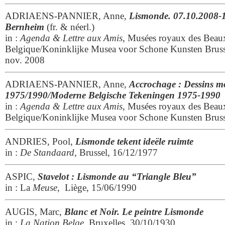
ADRIAENS-PANNIER, Anne,
Lismonde. 07.10.2008-1
Bernheim
(fr. & néerl.)
in :
Agenda & Lettre aux Amis
, Musées royaux des Beau
Belgique/Koninklijke Musea voor Schone Kunsten Brussel
nov. 2008
ADRIAENS-PANNIER, Anne,
Accrochage : Dessins m
1975/1990/Moderne Belgische Tekeningen 1975-1990
in :
Agenda & Lettre aux Amis
, Musées royaux des Beau
Belgique/Koninklijke Musea voor Schone Kunsten Brusse
ANDRIES, Pool,
Lismonde tekent ideële ruimte
in :
De Standaard,
Brussel, 16/12/1977
ASPIC,
Stavelot : Lismonde au “Triangle Bleu”
in : La
Meuse,
Liège, 15/06/1990
AUGIS, Marc,
Blanc et Noir. Le peintre Lismonde
in :
La Nation Belge
, Bruxelles, 30/10/1930