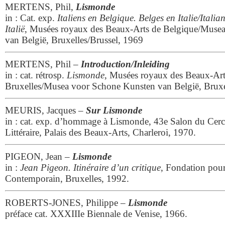
MERTENS, Phil,
Lismonde
in : Cat. exp.
Italiens en Belgique. Belges en Italie/
Italia
Italië
, Musées royaux des Beaux-Arts de Belgique/Muse
van België, Bruxelles/Brussel, 1969
MERTENS, Phil –
Introduction/Inleiding
in : cat. rétrosp.
Lismonde
, Musées royaux des Beaux-Art
Bruxelles/Musea voor Schone Kunsten van België, Bruxel
MEURIS, Jacques –
Sur Lismonde
in : cat. exp. d’hommage à Lismonde, 43e Salon du Cercl
Littéraire, Palais des Beaux-Arts, Charleroi, 1970.
PIGEON, Jean –
Lismonde
in :
Jean Pigeon. Itinéraire d’un critique
, Fondation pour
Contemporain, Bruxelles, 1992.
ROBERTS-JONES, Philippe –
Lismonde
préface cat. XXXIIIe Biennale de Venise, 1966.