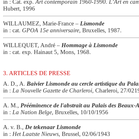
in : Cat. exp.
Art contemporain 1960-1990. L’Art en ca
Hubert, 1996
WILLAUMEZ, Marie-France –
Lismonde
in : cat.
GPOA 15e anniversaire
, Bruxelles, 1987.
WILLEQUET, André –
Hommage à Lismonde
in : cat. exp. Hainaut 5, Mons, 1968.
3. ARTICLES DE PRESSE
A. D., A.
Baivier Lismonde au cercle artistique du Pala
in :
La Nouvelle Gazette de Charleroi
, Charleroi, 27/02
A. M.,
Prééminence de l'abstrait au Palais des Beaux-
in :
La Nation Belge
, Bruxelles, 10/10/1956
A. v. B.,
De tekenaar Lismonde
in :
Het Laatste
Nieuws
, Brussel, 02/06/1943