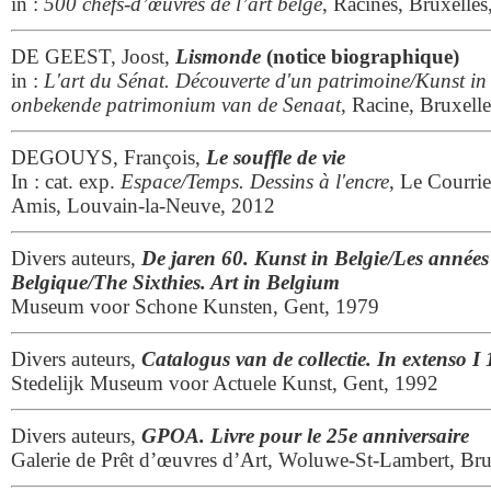
in :
500 chefs-d’œuvres de l’art belge
, Racines, Bruxelles
DE GEEST, Joost,
Lismonde
(notice biographique)
in :
L'art du Sénat. Découverte d'un patrimoine/Kunst i
onbekende patrimonium van de Senaat
, Racine, Bruxell
DEGOUYS, François,
Le souffle de vie
In : cat. exp.
Espace/Temps. Dessins à l'encre
, Le Courrie
Amis, Louvain-la-Neuve, 2012
Divers auteurs,
De jaren 60. Kunst in Belgie/Les années
Belgique/The Sixthies.
Art in Belgium
Museum voor Schone Kunsten, Gent, 1979
Divers auteurs,
Catalogus van de collectie. In extenso 
Stedelijk Museum voor Actuele Kunst, Gent, 1992
Divers auteurs,
GPOA. Livre pour le 25e anniversaire
Galerie de Prêt d’œuvres d’Art, Woluwe-St-Lambert, Bru