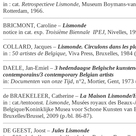
in : cat.
Retrospectieve Lismonde
, Museum Boymans-van
Rotterdam, 1966.
BRICMONT, Caroline –
Lismonde
notice in cat. exp.
Troisième Biennale IPEJ
, Nivelles, 1
COLLARD, Jacques –
Lismonde. Circulons dans les pl
in :
50 artistes de Belgique
, Viva Press, Bruxelles, 1984 
DAELE, Jan-Emiel –
3 hedendaagse Belgische kunstenaa
contemporains/3 contemporary Belgian artists
in:
Documenten van onze Tijd
, n°2, Mortier, Gent, 1973 
de BRAEKELEER, Catherine –
La Maison Lismonde/H
in : cat./tentoonst.
Lismonde
, Musées royaux des Beaux-A
Belgique/Koninklijke Musea voor Schone Kunsten van B
Bruxelles/Brussel, 2009 (p./bl. 86-87).
DE GEEST, Joost –
Jules Lismonde