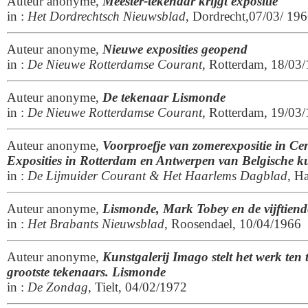
Auteur anonyme,
Meester-tekenaar krijgt expositie
in :
Het Dordrechtsch Nieuwsblad
, Dordrecht,07/03/ 19
Auteur anonyme,
Nieuwe exposities geopend
in :
De Nieuwe Rotterdamse Courant
, Rotterdam, 18/03
Auteur anonyme,
De tekenaar Lismonde
in :
De Nieuwe Rotterdamse Courant
, Rotterdam, 19/03
Auteur anonyme,
Voorproefje van zomerexpositie in C
Exposities in Rotterdam en Antwerpen van Belgische k
in :
De Lijmuider Courant & Het Haarlems Dagblad
, H
Auteur anonyme,
Lismonde, Mark Tobey en de vijftiend
in :
Het Brabants Nieuwsblad
, Roosendael, 10/04/1966
Auteur anonyme,
Kunstgalerij Imago stelt het werk ten
grootste tekenaars.
Lismonde
in :
De Zondag
, Tielt, 04/02/1972