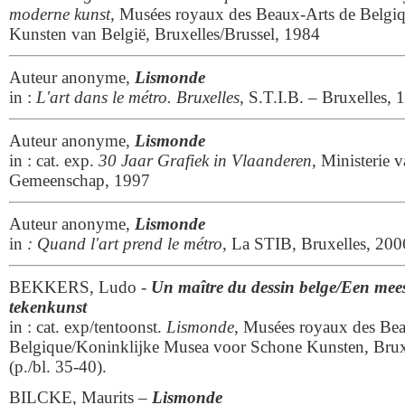
moderne kunst,
Musées royaux des Beaux-Arts de Belgi
Kunsten van België, Bruxelles/Brussel, 1984
Auteur anonyme,
Lismonde
in :
L'art dans le métro. Bruxelles
, S.T.I.B. – Bruxelles, 
Auteur anonyme,
Lismonde
in : cat. exp.
30 Jaar Grafiek in Vlaanderen
, Ministerie 
Gemeenschap, 1997
Auteur anonyme,
Lismonde
in
: Quand l'art prend le métro
, La STIB, Bruxelles, 200
BEKKERS, Ludo -
Un maître du dessin belge/Een mees
tekenkunst
in : cat. exp/tentoonst.
Lismonde
, Musées royaux des Bea
Belgique/Koninklijke Musea voor Schone Kunsten, Bruxe
(p./bl. 35-40).
BILCKE, Maurits –
Lismonde