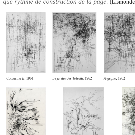
que rythme de construction de la page.
(Lismonde
Comacina II
, 1961
Le jardin des Tolsatti
, 1962
Argegno
, 1962