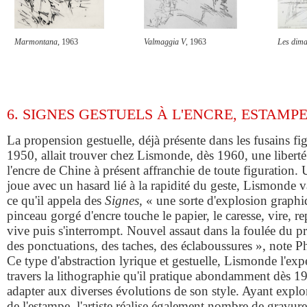
Marmontana
, 1963
Valmaggia V
, 1963
Les dima
6. SIGNES GESTUELS À L'ENCRE, ESTAMPE
La propension gestuelle, déjà présente dans les fusains fi
1950, allait trouver chez Lismonde, dès 1960, une liberté 
l'encre de Chine à présent affranchie de toute figuration.
joue avec un hasard lié à la rapidité du geste, Lismonde v
ce qu'il appela des
Signes
, « une sorte d'explosion graphi
pinceau gorgé d'encre touche le papier, le caresse, vire, re
vive puis s'interrompt. Nouvel assaut dans la foulée du pr
des ponctuations, des taches, des éclaboussures », note P
Ce type d'abstraction lyrique et gestuelle, Lismonde l'ex
travers la lithographie qu'il pratique abondamment dès 196
adapter aux diverses évolutions de son style. Ayant explo
de l'estampe, l'artiste réalise également nombre de gravures 