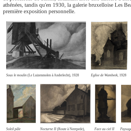
athénées, tandis qu'en 1930, la galerie bruxelloise Les Be
première exposition personnelle.
Sous le moulin
(Le Luizenmolen à Anderlecht), 1928
Eglise de Wambeek
, 1928
Soleil pâle
Nocturne II
(Route à Neerpede),
Face au ciel II
Paysag