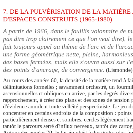
7. DE LA PULVÉRISATION DE LA MATIÈR
D'ESPACES CONSTRUITS (1965-1980)
A partir de 1966, dans le fouillis volontaire de me
pas dire trop clairement ce que l'on veut dire), l
fait toujours appel au thème de l'arc et de l'arca
une forme géométrique nette, pleine, harmonieus
des bases fermées, mais elle s'ouvre aussi sur l'
des points d'ancrage, de convergence.
(Lismonde)
Au cours des années 60, la densité de la matière tend à fa
délimitations formelles ; savamment orchestré, un fourmi
ascensionnelles et obliques en arrive, par les degrés diver
rapprochement, à créer des plans et des zones de tension p
d'évidence annulent toute velléité perspectiviste. Le jeu des
concentrer en certains endroits de la composition : points 
particulièrement denses et sombres, cercles légèrement hac
tantôt le parcours serré d'influx nerveux, tantôt des cart
Autour des années 70, le fusain obéit à des gestes plus fra