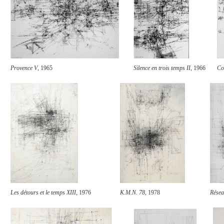
Provence V
, 1965
Silence en trois temps II,
1966
Co
Les détours et le temps XIII
, 1976
K.M.N. 78
, 1978
Résea